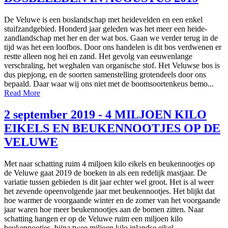
De Veluwe is een boslandschap met heidevelden en een enkel
stuifzandgebied. Honderd jaar geleden was het meer een heide-
zandlandschap met her en der wat bos. Gaan we verder terug in de
tijd was het een loofbos. Door ons handelen is dit bos verdwenen er
restte alleen nog hei en zand. Het gevolg van eeuwenlange
verschraling, het weghalen van organische stof. Het Veluwse bos is
dus piepjong, en de soorten samenstelling grotendeels door ons
bepaald. Daar waar wij ons niet met de boomsoortenkeus bemo...
Read More
2 september 2019 - 4 MILJOEN KILO
EIKELS EN BEUKENNOOTJES OP DE
VELUWE
Met naar schatting ruim 4 miljoen kilo eikels en beukennootjes op
de Veluwe gaat 2019 de boeken in als een redelijk mastjaar. De
variatie tussen gebieden is dit jaar echter wel groot. Het is al weer
het zevende opeenvolgende jaar met beukennootjes. Het blijkt dat
hoe warmer de voorgaande winter en de zomer van het voorgaande
jaar waren hoe meer beukennootjes aan de bomen zitten. Naar
schatting hangen er op de Veluwe ruim een miljoen kilo
beukennootjes, bijna twee miljoen kilo inlandse eikel...