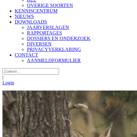
OVERIGE SOORTEN
KENNISCENTRUM
NIEUWS
DOWNLOADS
JAARVERSLAGEN
RAPPORTAGES
DOSSIERS EN ONDERZOEK
DIVERSEN
PRIVACYVERKLARING
CONTACT
AANMELDFORMULIER
|
Login