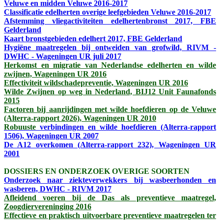
Veluwe en midden Veluwe 2016-2017
Classificatie edelherten overige leefgebieden Veluwe 2016-2017
Afstemming vliegactiviteiten edelhertenbronst 2017, FBE
Gelderland
Kaart bronstgebieden edelhert 2017, FBE Gelderland
Hygiëne maatregelen bij ontweiden van grofwild, RIVM -
DWHC - Wageningen UR juli 2017
Herkomst en migratie van Nederlandse edelherten en wilde
zwijnen, Wageningen UR 2016
Effectiviteit wildschadepreventie, Wageningen UR 2016
Wilde Zwijnen op weg in Nederland, BIJ12 Unit Faunafonds
2015
Factoren bij aanrijdingen met wilde hoefdieren op de Veluwe
(Alterra-rapport 2026), Wageningen UR 2010
Robuuste
verbindingen en wilde hoefdieren (Alterra-rapport
1506), Wageningen UR 2007
De A12 overkomen (Alterra-rapport 232), Wageningen UR
2001
DOSSIERS EN ONDERZOEK OVERIGE SOORTEN
Onderzoek naar ziekteverwekkers bij wasbeerhonden en
wasberen, DWHC - RIVM 2017
Afleidend voeren bij de Das als preventieve maatregel,
Zoogdiervereninging 2016
Effectieve en praktisch uitvoerbare preventieve maatregelen ter