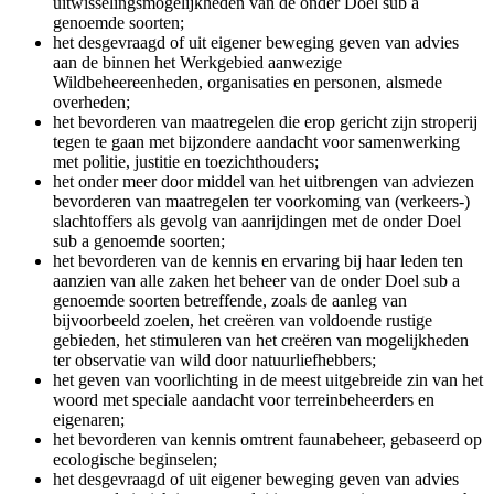
uitwisselingsmogelijkheden van de onder Doel sub a
genoemde soorten;
het desgevraagd of uit eigener beweging geven van advies
aan de binnen het Werkgebied aanwezige
Wildbeheereenheden, organisaties en personen, alsmede
overheden;
het bevorderen van maatregelen die erop gericht zijn stroperij
tegen te gaan met bijzondere aandacht voor samenwerking
met politie, justitie en toezichthouders;
het onder meer door middel van het uitbrengen van adviezen
bevorderen van maatregelen ter voorkoming van (verkeers-)
slachtoffers als gevolg van aanrijdingen met de onder Doel
sub a genoemde soorten;
het bevorderen van de kennis en ervaring bij haar leden ten
aanzien van alle zaken het beheer van de onder Doel sub a
genoemde soorten betreffende, zoals de aanleg van
bijvoorbeeld zoelen, het creëren van voldoende rustige
gebieden, het stimuleren van het creëren van mogelijkheden
ter observatie van wild door natuurliefhebbers;
het geven van voorlichting in de meest uitgebreide zin van het
woord met speciale aandacht voor terreinbeheerders en
eigenaren;
het bevorderen van kennis omtrent faunabeheer, gebaseerd op
ecologische beginselen;
het desgevraagd of uit eigener beweging geven van advies