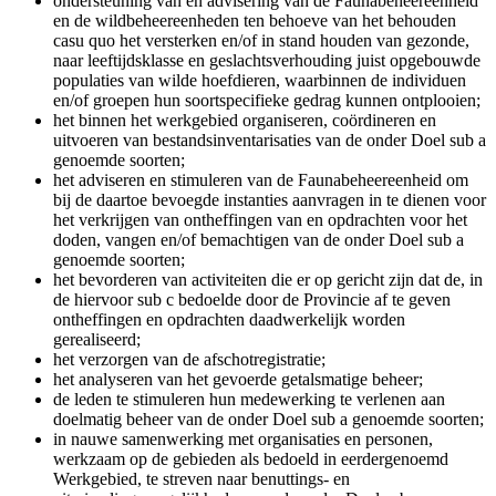
ondersteuning van en advisering van de Faunabeheereenheid
en de wildbeheereenheden ten behoeve van het behouden
casu quo het versterken en/of in stand houden van gezonde,
naar leeftijdsklasse en geslachtsverhouding juist opgebouwde
populaties van wilde hoefdieren, waarbinnen de individuen
en/of groepen hun soortspecifieke gedrag kunnen ontplooien;
het binnen het werkgebied organiseren, coördineren en
uitvoeren van bestandsinventarisaties van de onder Doel sub a
genoemde soorten;
het adviseren en stimuleren van de Faunabeheereenheid om
bij de daartoe bevoegde instanties aanvragen in te dienen voor
het verkrijgen van ontheffingen van en opdrachten voor het
doden, vangen en/of bemachtigen van de onder Doel sub a
genoemde soorten;
het bevorderen van activiteiten die er op gericht zijn dat de, in
de hiervoor sub c bedoelde door de Provincie af te geven
ontheffingen en opdrachten daadwerkelijk worden
gerealiseerd;
het verzorgen van de afschotregistratie;
het analyseren van het gevoerde getalsmatige beheer;
de leden te stimuleren hun medewerking te verlenen aan
doelmatig beheer van de onder Doel sub a genoemde soorten;
in nauwe samenwerking met organisaties en personen,
werkzaam op de gebieden als bedoeld in eerdergenoemd
Werkgebied, te streven naar benuttings- en