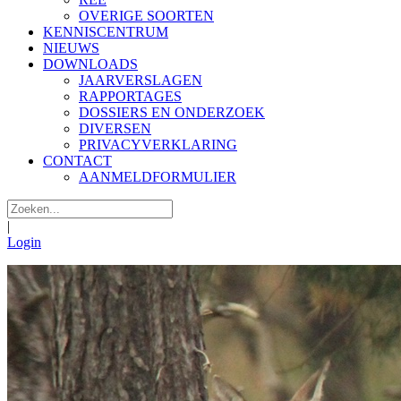
OVERIGE SOORTEN
KENNISCENTRUM
NIEUWS
DOWNLOADS
JAARVERSLAGEN
RAPPORTAGES
DOSSIERS EN ONDERZOEK
DIVERSEN
PRIVACYVERKLARING
CONTACT
AANMELDFORMULIER
|
Login